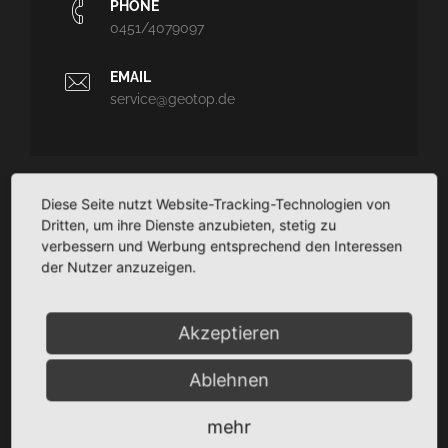
PHONE
0451/4079097
EMAIL
service@geotop.de
Diese Seite nutzt Website-Tracking-Technologien von
GEOTOP
Dritten, um ihre Dienste anzubieten, stetig zu
verbessern und Werbung entsprechend den Interessen
Ingenieurvermessung und Architekturvermessung - CAD-
der Nutzer anzuzeigen.
Planungssupport - Dokumentation
TaCSy/MaUSy/GolfMan: Technisches
Liegenschaftsmanagement
Akzeptieren
Ablehnen
SITEMAP
mehr
Startseite