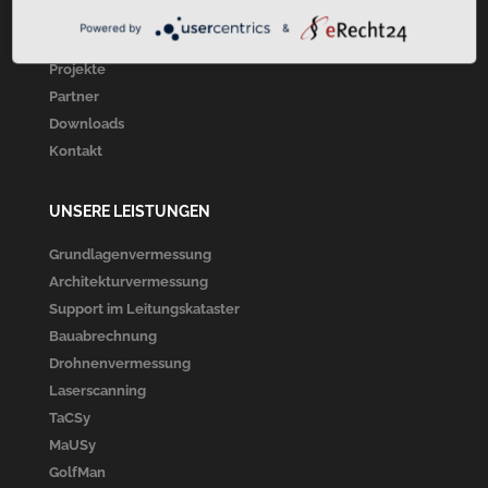
Über Uns
Powered by
&
Unsere Leistungen
Projekte
Partner
Downloads
Kontakt
UNSERE LEISTUNGEN
Grundlagenvermessung
Architekturvermessung
Support im Leitungskataster
Bauabrechnung
Drohnenvermessung
Laserscanning
TaCSy
MaUSy
GolfMan