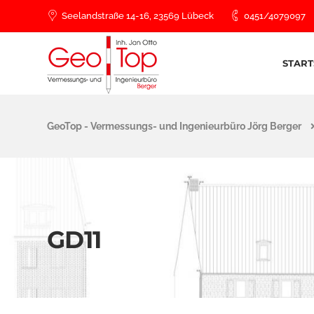
Seelandstraße 14-16, 23569 Lübeck
0451/4079097
START
GeoTop - Vermessungs- und Ingenieurbüro Jörg Berger
GD11