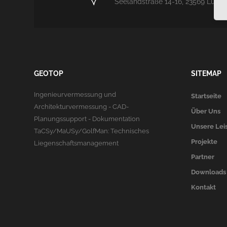
Seelandstraße 14-16, 23569 Lübe
GEOTOP
SITEMAP
Ingenieurvermessung und
Startseite
Architekturvermessung - CAD-
Über Uns
Planungssupport - Dokumentation
Unsere Lei
TaCSy/MaUSy/GolfMan: Technisches
Projekte
Liegenschaftsmanagement
Partner
Downloads
Kontakt