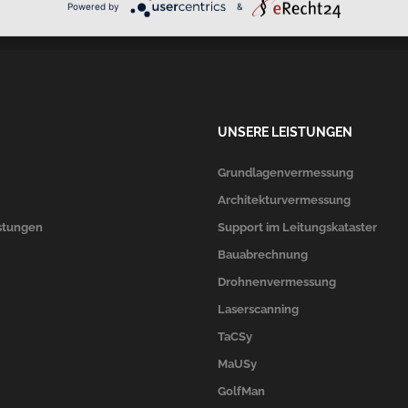
ck
0451/4079097
Powered by
&
UNSERE LEISTUNGEN
Grundlagenvermessung
Architekturvermessung
stungen
Support im Leitungskataster
Bauabrechnung
Drohnenvermessung
Laserscanning
TaCSy
MaUSy
GolfMan