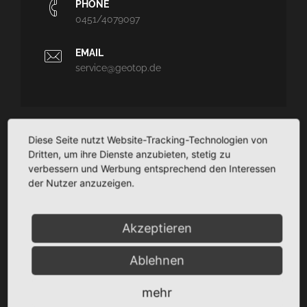
PHONE
0451/4079097
EMAIL
service@geotop.de
Diese Seite nutzt Website-Tracking-Technologien von
GEOTOP
Dritten, um ihre Dienste anzubieten, stetig zu
verbessern und Werbung entsprechend den Interessen
Ingenieurvermessung und Architekturvermessung - CAD-
der Nutzer anzuzeigen.
Planungssupport - Dokumentation
TaCSy/MaUSy/GolfMan: Technisches
Liegenschaftsmanagement
Akzeptieren
Ablehnen
SITEMAP
mehr
Startseite