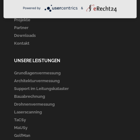
Über Uns
Powered by
&
Unsere Leistungen
Projekte
Partner
Downloads
Kontakt
UNSERE LEISTUNGEN
Grundlagenvermessung
Architekturvermessung
Support im Leitungskataster
Bauabrechnung
Drohnenvermessung
Laserscanning
TaCSy
MaUSy
GolfMan