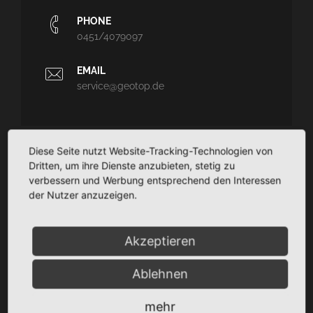
PHONE
0451/4079097
EMAIL
service@geotop.de
Diese Seite nutzt Website-Tracking-Technologien von
GEOTOP
Dritten, um ihre Dienste anzubieten, stetig zu
verbessern und Werbung entsprechend den Interessen
Ingenieurvermessung und Architekturvermessung - CAD-
der Nutzer anzuzeigen.
Planungssupport - Dokumentation
TaCSy/MaUSy/GolfMan: Technisches
Akzeptieren
Liegenschaftsmanagement
Ablehnen
SITEMAP
mehr