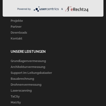
Startseite
Über Uns
Powered by
&
Unsere Leistungen
Projekte
Partner
Downloads
Kontakt
UNSERE LEISTUNGEN
Grundlagenvermessung
Architekturvermessung
Support im Leitungskataster
Bauabrechnung
Drohnenvermessung
Laserscanning
TaCSy
MaUSy