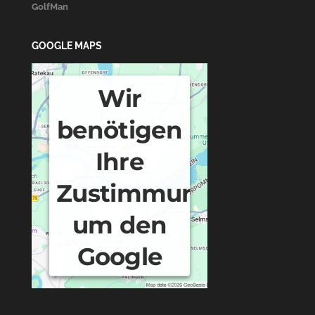
GolfMan
GOOGLE MAPS
Wir
benötigen
Ihre
Zustimmung,
um den
Google
Maps-