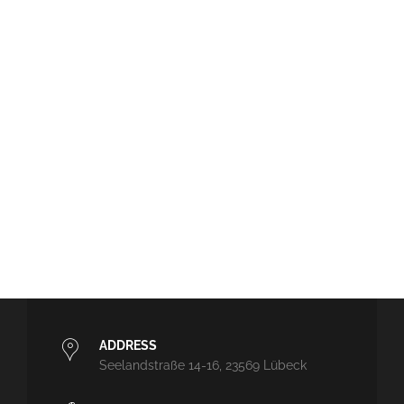
ADDRESS
Seelandstraße 14-16, 23569 Lübeck