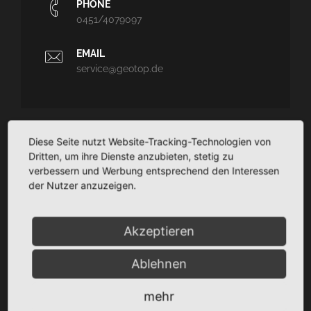
PHONE
0451/4079097
EMAIL
service@geotop.de
Diese Seite nutzt Website-Tracking-Technologien von
GEOTOP
Dritten, um ihre Dienste anzubieten, stetig zu
verbessern und Werbung entsprechend den Interessen
Ingenieurvermessung und Architekturvermessung - CAD-
der Nutzer anzuzeigen.
Planungssupport - Dokumentation
TaCSy/MaUSy/GolfMan: Technisches
Liegenschaftsmanagement
Akzeptieren
Ablehnen
SITEMAP
mehr
Startseite