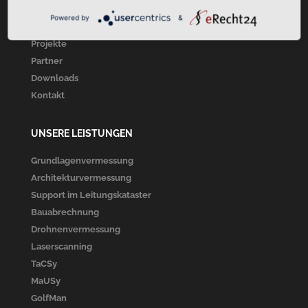
Über Uns
Powered by
&
Unsere Leistungen
Projekte
Partner
Downloads
Kontakt
UNSERE LEISTUNGEN
Grundlagenvermessung
Architekturvermessung
Support im Leitungskataster
Bauabrechnung
Drohnenvermessung
Laserscanning
TaCSy
MaUSy
GolfMan