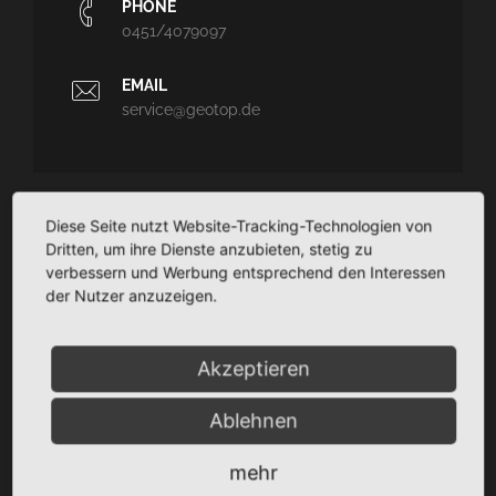
PHONE
0451/4079097
EMAIL
service@geotop.de
Diese Seite nutzt Website-Tracking-Technologien von
GEOTOP
Dritten, um ihre Dienste anzubieten, stetig zu
verbessern und Werbung entsprechend den Interessen
Ingenieurvermessung und Architekturvermessung - CAD-
der Nutzer anzuzeigen.
Planungssupport - Dokumentation
TaCSy/MaUSy/GolfMan: Technisches
Liegenschaftsmanagement
Akzeptieren
Ablehnen
SITEMAP
mehr
Startseite