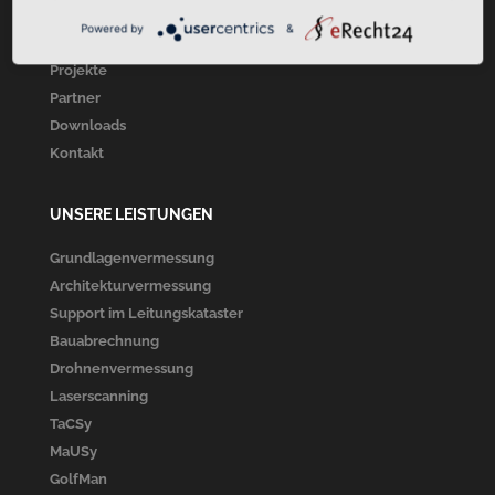
Über Uns
Powered by
&
Unsere Leistungen
Projekte
Partner
Downloads
Kontakt
UNSERE LEISTUNGEN
Grundlagenvermessung
Architekturvermessung
Support im Leitungskataster
Bauabrechnung
Drohnenvermessung
Laserscanning
TaCSy
MaUSy
GolfMan