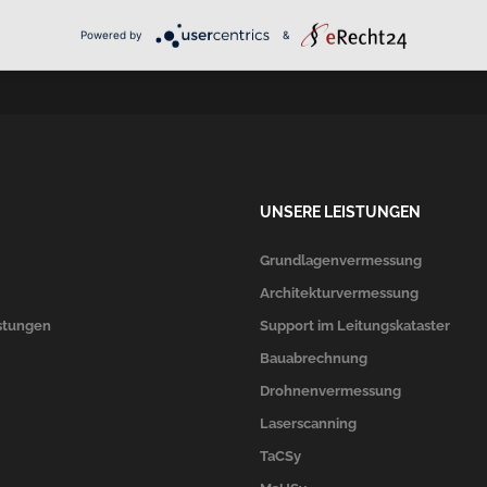
PHONE
Powered by
&
ck
0451/4079097
UNSERE LEISTUNGEN
Grundlagenvermessung
Architekturvermessung
stungen
Support im Leitungskataster
Bauabrechnung
Drohnenvermessung
Laserscanning
TaCSy