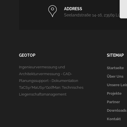
ADDRESS
Seelandstraße 14-16, 23569 Lübe
GEOTOP
SITEMAP
Ingenieurvermessung und
Startseite
Architekturvermessung - CAD-
Über Uns
Planungssupport - Dokumentation
Unsere Lei
TaCSy/MaUSy/GolfMan: Technisches
Projekte
Liegenschaftsmanagement
Partner
Downloads
Kontakt