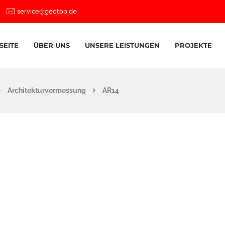
service@geotop.de
SEITE
ÜBER UNS
UNSERE LEISTUNGEN
PROJEKTE
Architekturvermessung
AR14