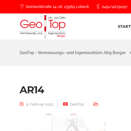
Seelandstraße 14-16, 23569 Lübeck
0451/4079097
START
GeoTop - Vermessungs- und Ingenieurbüro Jörg Berger
AR14
9. Februar 2022
GeoTop