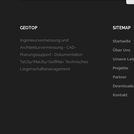
GEOTOP
SITEMAP
Ingenieurvermessung und
Startseite
Architekturvermessung - CAD-
Über Uns
Planungssupport - Dokumentation
Unsere Lei
TaCSy/MaUSy/GolfMan: Technisches
Projekte
Liegenschaftsmanagement
Partner
Downloads
Kontakt