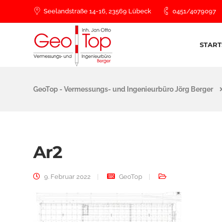
Seelandstraße 14-16, 23569 Lübeck
0451/4079097
START
GeoTop - Vermessungs- und Ingenieurbüro Jörg Berger
Ar2
9. Februar 2022
GeoTop