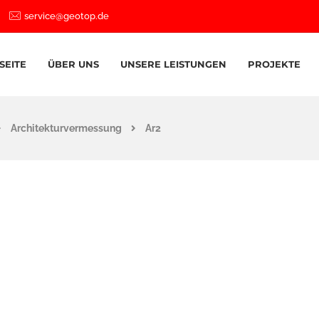
service@geotop.de
SEITE
ÜBER UNS
UNSERE LEISTUNGEN
PROJEKTE
Architekturvermessung
Ar2