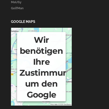
MaUSy
GolfMan
GOOGLE MAPS
Wir
benötigen
Ihre
Zustimmung,
um den
Google
Maps-