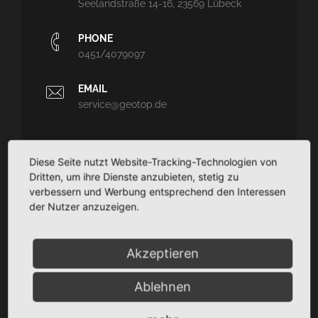
Seelandstraße 14-16, 23569 Lübeck
PHONE
0451/4079097
EMAIL
service@geotop.de
Diese Seite nutzt Website-Tracking-Technologien von
Dritten, um ihre Dienste anzubieten, stetig zu
GEOTOP
verbessern und Werbung entsprechend den Interessen
der Nutzer anzuzeigen.
Ingenieurvermessung und Architekturvermessung - CAD-
Planungssupport - Dokumentation
TaCSy/MaUSy/GolfMan: Technisches
Akzeptieren
Liegenschaftsmanagement
Ablehnen
SITEMAP