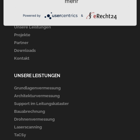
mehr
Startseite
Powered by
&
Über Uns
Unsere Leistungen
Projekte
Partner
Downloads
Kontakt
UNSERE LEISTUNGEN
Grundlagenvermessung
Architekturvermessung
Support im Leitungskataster
Bauabrechnung
Drohnenvermessung
Laserscanning
TaCSy