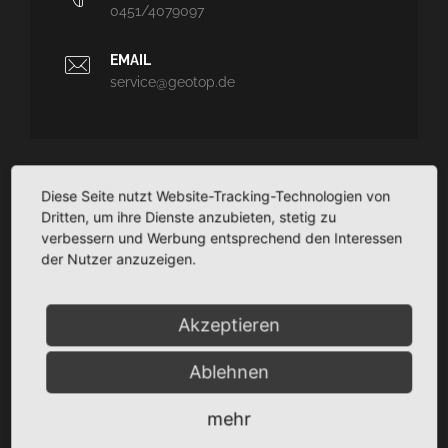
0451/4079097
EMAIL
service@geotop.de
GEOTOP
Diese Seite nutzt Website-Tracking-Technologien von
Dritten, um ihre Dienste anzubieten, stetig zu
Ingenieurvermessung und Architekturvermessung - CAD-
verbessern und Werbung entsprechend den Interessen
Planungssupport - Dokumentation
der Nutzer anzuzeigen.
TaCSy/MaUSy/GolfMan: Technisches
Liegenschaftsmanagement
Akzeptieren
Ablehnen
SITEMAP
mehr
Startseite
Über Uns