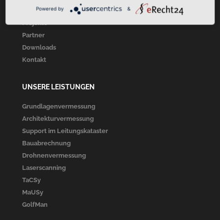
Powered by
&
Unsere Leistungen
Projekte
Partner
Downloads
Kontakt
UNSERE LEISTUNGEN
Grundlagenvermessung
Architekturvermessung
Support im Leitungskataster
Bauabrechnung
Drohnenvermessung
Laserscanning
TaCSy
MaUSy
GolfMan