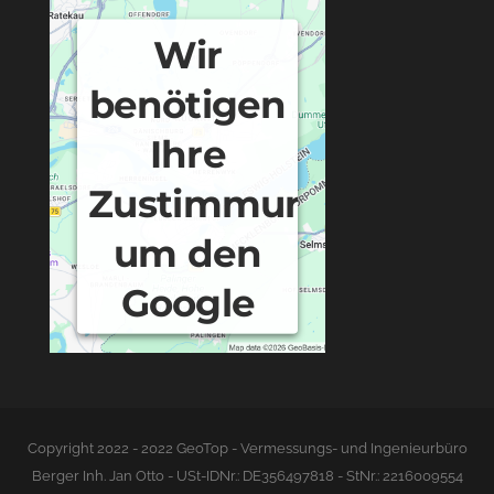
Wir
benötigen
Ihre
Zustimmung,
um den
Google
Maps-
Service zu
laden!
Copyright 2022 - 2022 GeoTop - Vermessungs- und Ingenieurbüro
Berger Inh. Jan Otto - USt-IDNr.: DE356497818 - StNr.: 2216009554