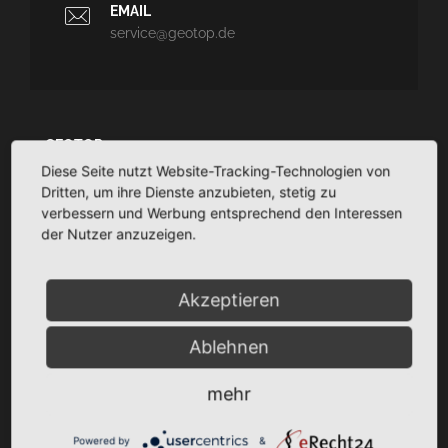
EMAIL
service@geotop.de
GEOTOP
Diese Seite nutzt Website-Tracking-Technologien von
Ingenieurvermessung und Architekturvermessung - CAD-
Dritten, um ihre Dienste anzubieten, stetig zu
Planungssupport - Dokumentation
verbessern und Werbung entsprechend den Interessen
TaCSy/MaUSy/GolfMan: Technisches
der Nutzer anzuzeigen.
Liegenschaftsmanagement
Akzeptieren
SITEMAP
Ablehnen
Startseite
mehr
Über Uns
Unsere Leistungen
Powered by
&
Projekte