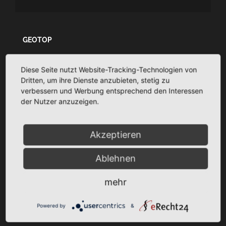
GEOTOP
Ingenieurvermessung und Architekturvermessung - CAD-
Diese Seite nutzt Website-Tracking-Technologien von
Planungssupport - Dokumentation
Dritten, um ihre Dienste anzubieten, stetig zu
TaCSy/MaUSy/GolfMan: Technisches
verbessern und Werbung entsprechend den Interessen
Liegenschaftsmanagement
der Nutzer anzuzeigen.
Akzeptieren
SITEMAP
Startseite
Ablehnen
Über Uns
Unsere Leistungen
mehr
Projekte
Partner
Powered by
&
Downloads