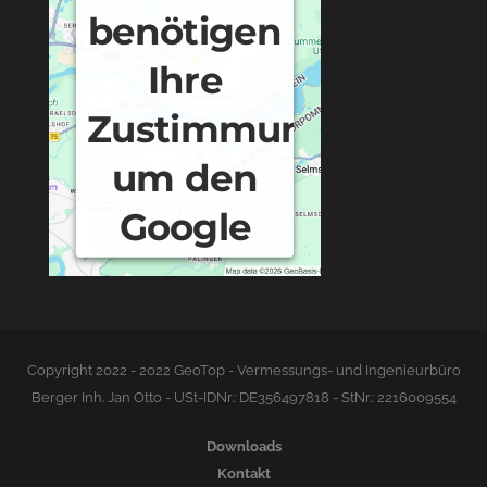
benötigen
Ihre
Zustimmung,
um den
Google
Maps-
Service zu
laden!
Copyright 2022 - 2022 GeoTop - Vermessungs- und Ingenieurbüro
Berger Inh. Jan Otto - USt-IDNr.: DE356497818 - StNr.: 2216009554
Wir verwenden einen
Service eines Drittanbieters,
Downloads
um Karteninhalte
Kontakt