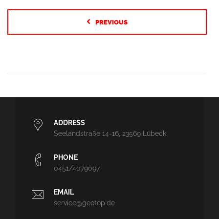
PREVIOUS
ADDRESS
Seelandstraße 14-16, 23569 Lübeck
PHONE
0451/4079097
EMAIL
service@geotop.de