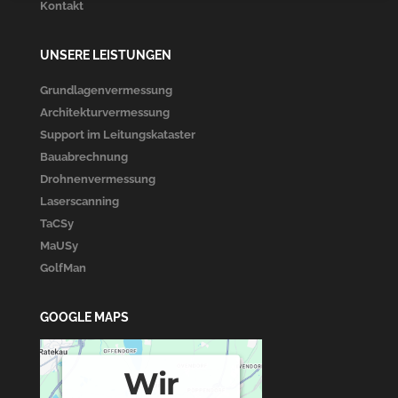
Kontakt
UNSERE LEISTUNGEN
Grundlagenvermessung
Architekturvermessung
Support im Leitungskataster
Bauabrechnung
Drohnenvermessung
Laserscanning
TaCSy
MaUSy
GolfMan
GOOGLE MAPS
Wir