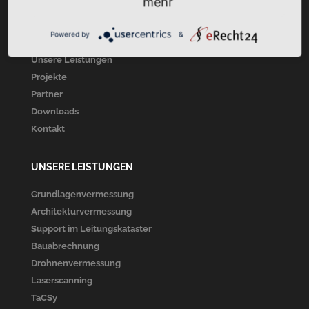
mehr
Startseite
Powered by
&
Über Uns
Unsere Leistungen
Projekte
Partner
Downloads
Kontakt
UNSERE LEISTUNGEN
Grundlagenvermessung
Architekturvermessung
Support im Leitungskataster
Bauabrechnung
Drohnenvermessung
Laserscanning
TaCSy