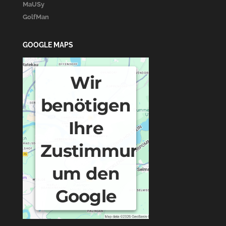
MaUSy
GolfMan
GOOGLE MAPS
Wir
benötigen
Ihre
Zustimmung,
um den
Google
Maps-