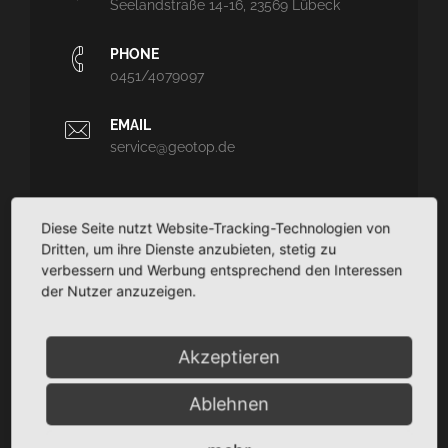
Seelandstraße 14-16, 23569 Lübeck
PHONE
0451/4079097
EMAIL
service@geotop.de
Diese Seite nutzt Website-Tracking-Technologien von
Dritten, um ihre Dienste anzubieten, stetig zu
GEOTOP
verbessern und Werbung entsprechend den Interessen
der Nutzer anzuzeigen.
Ingenieurvermessung und Architekturvermessung - CAD-
Planungssupport - Dokumentation
TaCSy/MaUSy/GolfMan: Technisches
Akzeptieren
Liegenschaftsmanagement
Ablehnen
SITEMAP