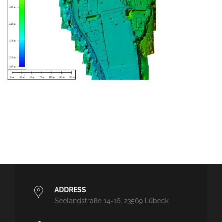
ADDRESS
Seelandstraße 14-16, 23569 Lübeck