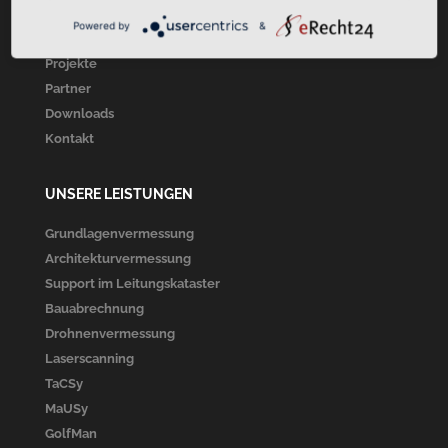
Über Uns
Powered by
&
Unsere Leistungen
Projekte
Partner
Downloads
Kontakt
UNSERE LEISTUNGEN
Grundlagenvermessung
Architekturvermessung
Support im Leitungskataster
Bauabrechnung
Drohnenvermessung
Laserscanning
TaCSy
MaUSy
GolfMan