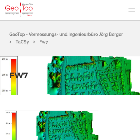
GeoTop - Vermessungs- und Ingenieurbüro Jörg Berger
TaCSy
Fw7
FW7