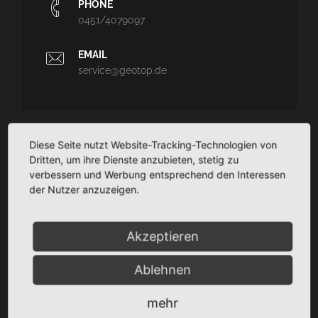
PHONE
0451/4079097
EMAIL
service@geotop.de
Diese Seite nutzt Website-Tracking-Technologien von
GEOTOP
Dritten, um ihre Dienste anzubieten, stetig zu
verbessern und Werbung entsprechend den Interessen
Ingenieurvermessung und Architekturvermessung - CAD-
der Nutzer anzuzeigen.
Planungssupport - Dokumentation
TaCSy/MaUSy/GolfMan: Technisches
Liegenschaftsmanagement
Akzeptieren
Ablehnen
SITEMAP
mehr
Startseite