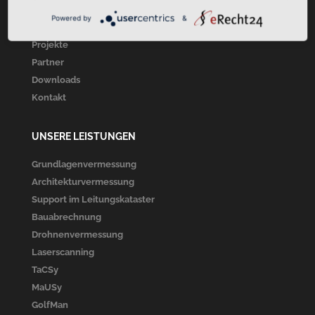
Über Uns
Powered by
&
Unsere Leistungen
Projekte
Partner
Downloads
Kontakt
UNSERE LEISTUNGEN
Grundlagenvermessung
Architekturvermessung
Support im Leitungskataster
Bauabrechnung
Drohnenvermessung
Laserscanning
TaCSy
MaUSy
GolfMan