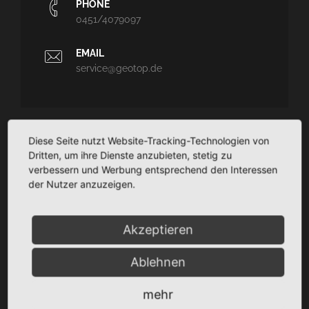
PHONE
0451/4079097
EMAIL
service@geotop.de
Diese Seite nutzt Website-Tracking-Technologien von
GEOTOP
Dritten, um ihre Dienste anzubieten, stetig zu
verbessern und Werbung entsprechend den Interessen
Ingenieurvermessung und Architekturvermessung - CAD-
der Nutzer anzuzeigen.
Planungssupport - Dokumentation
TaCSy/MaUSy/GolfMan: Technisches
Liegenschaftsmanagement
Akzeptieren
Ablehnen
SITEMAP
mehr
Startseite