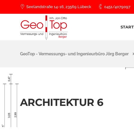
Seelandstraße 14-16, 23569 Lübeck
0451/4079097
START
GeoTop - Vermessungs- und Ingenieurbüro Jörg Berger
ARCHITEKTUR 6