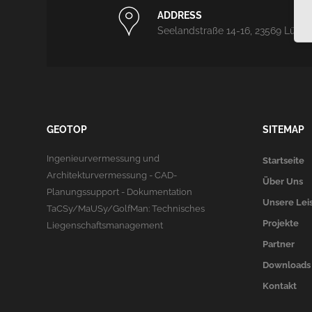
ADDRESS
Seelandstraße 14-16, 23569 Lübe
GEOTOP
SITEMAP
Ingenieurvermessung und
Startseite
Architekturvermessung - CAD-
Über Uns
Planungssupport - Dokumentation
Unsere Lei
TaCSy/MaUSy/GolfMan: Technisches
Projekte
Liegenschaftsmanagement
Partner
Downloads
Kontakt