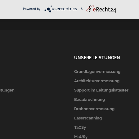
PHONE
Powered by
&
ck
0451/4079097
UNSERE LEISTUNGEN
Grundlagenvermessung
Architekturvermessung
stungen
Support im Leitungskataster
Bauabrechnung
Drohnenvermessung
Laserscanning
TaCSy
MaUSy