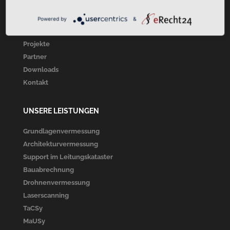
Startseite
Über Uns
Powered by
&
Unsere Leistungen
Projekte
Partner
Downloads
Kontakt
UNSERE LEISTUNGEN
Grundlagenvermessung
Architekturvermessung
Support im Leitungskataster
Bauabrechnung
Drohnenvermessung
Laserscanning
TaCSy
MaUSy