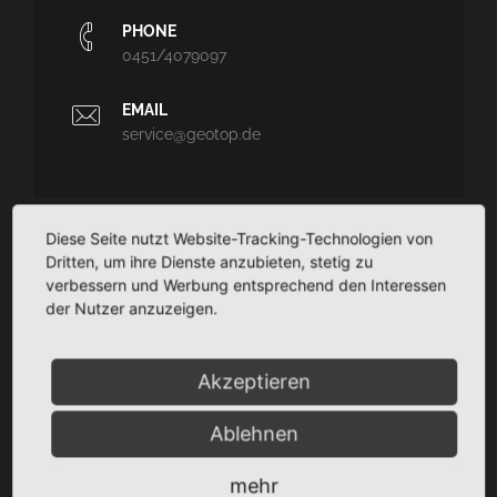
PHONE
0451/4079097
EMAIL
service@geotop.de
Diese Seite nutzt Website-Tracking-Technologien von
GEOTOP
Dritten, um ihre Dienste anzubieten, stetig zu
verbessern und Werbung entsprechend den Interessen
Ingenieurvermessung und Architekturvermessung - CAD-
der Nutzer anzuzeigen.
Planungssupport - Dokumentation
TaCSy/MaUSy/GolfMan: Technisches
Akzeptieren
Liegenschaftsmanagement
Ablehnen
SITEMAP
mehr