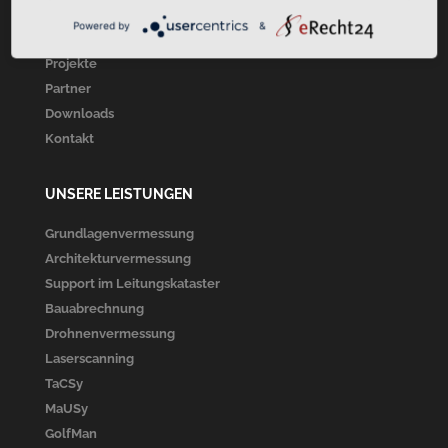
Über Uns
Powered by
&
Unsere Leistungen
Projekte
Partner
Downloads
Kontakt
UNSERE LEISTUNGEN
Grundlagenvermessung
Architekturvermessung
Support im Leitungskataster
Bauabrechnung
Drohnenvermessung
Laserscanning
TaCSy
MaUSy
GolfMan