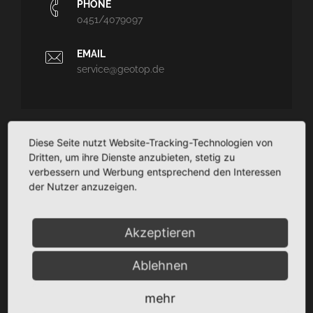
PHONE
0451/4079097
EMAIL
service@geotop.de
Diese Seite nutzt Website-Tracking-Technologien von
GEOTOP
Dritten, um ihre Dienste anzubieten, stetig zu
verbessern und Werbung entsprechend den Interessen
Ingenieurvermessung und Architekturvermessung - CAD-
der Nutzer anzuzeigen.
Planungssupport - Dokumentation
TaCSy/MaUSy/GolfMan: Technisches
Liegenschaftsmanagement
Akzeptieren
Ablehnen
SITEMAP
mehr
Startseite