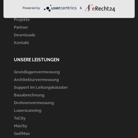
Über Uns
Powered by
&
Unsere Leistungen
Projekte
Partner
Downloads
Kontakt
UNSERE LEISTUNGEN
Grundlagenvermessung
Architekturvermessung
Support im Leitungskataster
Bauabrechnung
Drohnenvermessung
Laserscanning
TaCSy
MaUSy
GolfMan