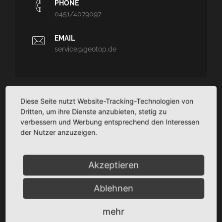
PHONE
0451/4079097
EMAIL
service@geotop.de
Diese Seite nutzt Website-Tracking-Technologien von
GEOTOP
Dritten, um ihre Dienste anzubieten, stetig zu
verbessern und Werbung entsprechend den Interessen
Ingenieurvermessung und Architekturvermessung - CAD-
der Nutzer anzuzeigen.
Planungssupport - Dokumentation
TaCSy/MaUSy/GolfMan: Technisches
Liegenschaftsmanagement
Akzeptieren
Ablehnen
SITEMAP
mehr
Startseite