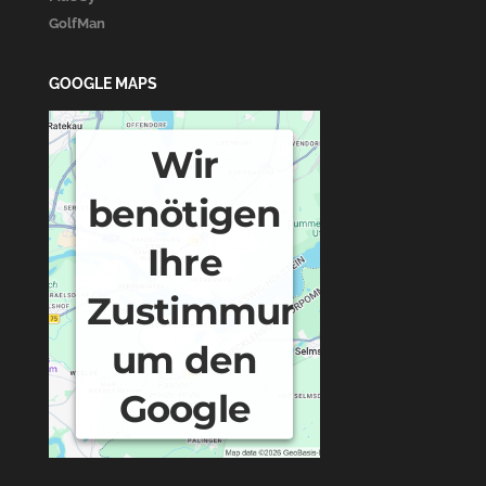
GolfMan
GOOGLE MAPS
Wir
benötigen
Ihre
Zustimmung,
um den
Google
Maps-