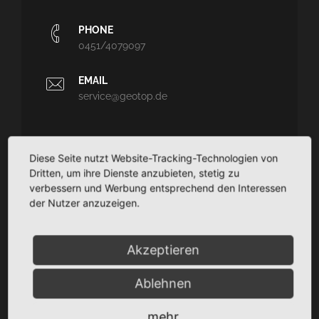
PHONE
0451/4079097
EMAIL
service@geotop.de
Diese Seite nutzt Website-Tracking-Technologien von
Dritten, um ihre Dienste anzubieten, stetig zu
GEOTOP
verbessern und Werbung entsprechend den Interessen
Ingenieurvermessung und Architekturvermessung - CAD-
der Nutzer anzuzeigen.
Planungssupport - Dokumentation
TaCSy/MaUSy/GolfMan: Technisches
Akzeptieren
Liegenschaftsmanagement
Ablehnen
SITEMAP
mehr