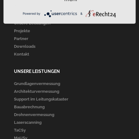
Startseite
Powered by
&
Über Uns
Unsere Leistungen
Projekte
Partner
Downloads
Kontakt
UNSERE LEISTUNGEN
Grundlagenvermessung
Architekturvermessung
Support im Leitungskataster
Bauabrechnung
Drohnenvermessung
Laserscanning
TaCSy
MaUSy