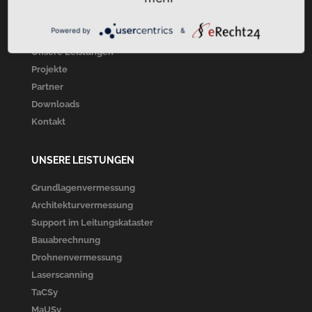
Startseite
Powered by
&
Über Uns
Unsere Leistungen
Projekte
Partner
Downloads
Kontakt
UNSERE LEISTUNGEN
Grundlagenvermessung
Architekturvermessung
Support im Leitungskataster
Bauabrechnung
Drohnenvermessung
Laserscanning
TaCSy
MaUSy