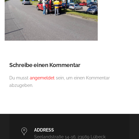
Schreibe einen Kommentar
Du musst
angemeldet
sein, um einen Kommentar
abzugeben.
ADDRESS
Seelandstraße 14-16, 23569 Lübeck