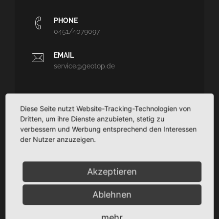
PHONE
0451/4079097
EMAIL
service@geotop.de
Diese Seite nutzt Website-Tracking-Technologien von
Dritten, um ihre Dienste anzubieten, stetig zu
GEOTOP
verbessern und Werbung entsprechend den Interessen
Ingenieurvermessung und Architekturvermessung - CAD-
der Nutzer anzuzeigen.
Planungssupport - Dokumentation
TaCSy/MaUSy/GolfMan: Technisches
Akzeptieren
Liegenschaftsmanagement
Ablehnen
SITEMAP
mehr