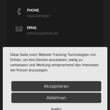
PHONE
0451/4079097
EMAIL
service@geotop.de
Diese Seite nutzt Website-Tracking-Technologien von
Dritten, um ihre Dienste anzubieten, stetig zu
GEOTOP
verbessern und Werbung entsprechend den Interessen
Ingenieurvermessung und Architekturvermessung - CAD-
der Nutzer anzuzeigen.
Planungssupport - Dokumentation
TaCSy/MaUSy/GolfMan: Technisches
Akzeptieren
Liegenschaftsmanagement
Ablehnen
SITEMAP
mehr