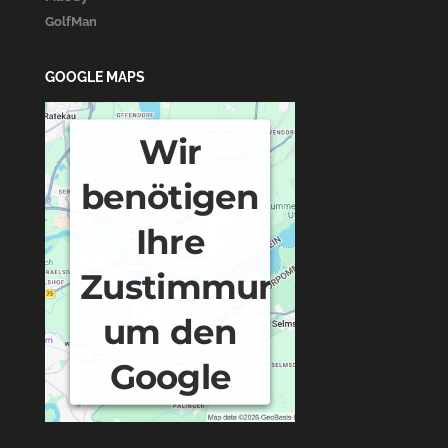
GolfMan
GOOGLE MAPS
Wir
benötigen
Ihre
Zustimmung,
um den
Google
Maps-