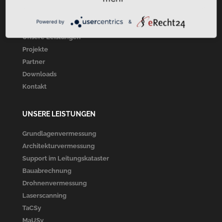
Startseite
Powered by
&
Über Uns
Unsere Leistungen
Projekte
Partner
Downloads
Kontakt
UNSERE LEISTUNGEN
Grundlagenvermessung
Architekturvermessung
Support im Leitungskataster
Bauabrechnung
Drohnenvermessung
Laserscanning
TaCSy
MaUSy