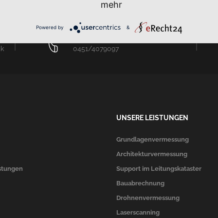
mehr
Powered by
&
PHONE
ck
0451/4079097
UNSERE LEISTUNGEN
Grundlagenvermessung
Architekturvermessung
stungen
Support im Leitungskataster
Bauabrechnung
Drohnenvermessung
Laserscanning