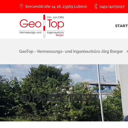
Seelandstraße 14-16, 23569 Lübeck
0451/4079097
START
GeoTop - Vermessungs- und Ingenieurbüro Jörg Berger
20170823_123313