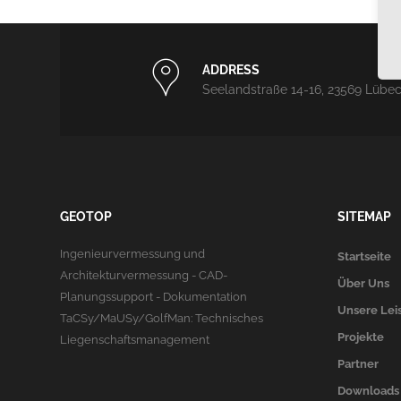
ADDRESS
Seelandstraße 14-16, 23569 Lübe
GEOTOP
SITEMAP
Ingenieurvermessung und
Startseite
Architekturvermessung - CAD-
Über Uns
Planungssupport - Dokumentation
Unsere Lei
TaCSy/MaUSy/GolfMan: Technisches
Projekte
Liegenschaftsmanagement
Partner
Downloads