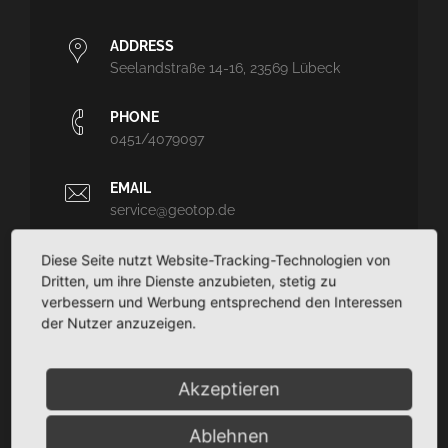
ADDRESS
Seelandstraße 14-16, 23569 Lübeck
PHONE
0451/4079097
EMAIL
service@geotop.de
Diese Seite nutzt Website-Tracking-Technologien von
Dritten, um ihre Dienste anzubieten, stetig zu
verbessern und Werbung entsprechend den Interessen
der Nutzer anzuzeigen.
GEOTOP
Ingenieurvermessung und Architekturvermessung - CAD-
Planungssupport - Dokumentation
Akzeptieren
TaCSy/MaUSy/GolfMan: Technisches
Liegenschaftsmanagement
Ablehnen