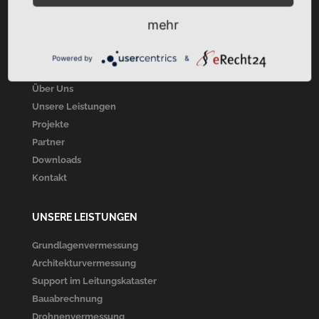
mehr
SITEMAP
Powered by
&
Startseite
Über Uns
Unsere Leistungen
Projekte
Partner
Downloads
Kontakt
UNSERE LEISTUNGEN
Grundlagenvermessung
Architekturvermessung
Support im Leitungskataster
Bauabrechnung
Drohnenvermessung