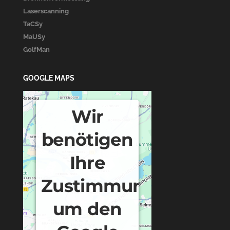
Laserscanning
TaCSy
MaUSy
GolfMan
GOOGLE MAPS
Wir
benötigen
Ihre
Zustimmung,
um den