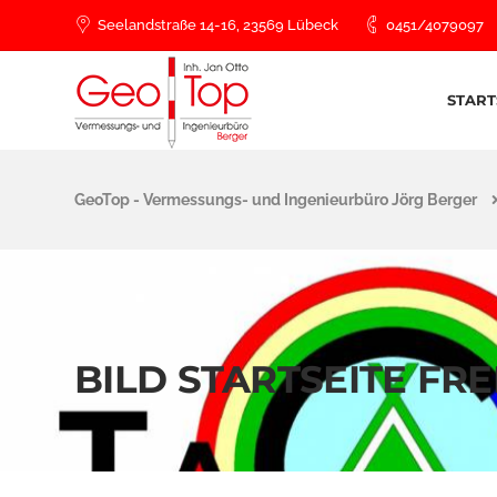
Seelandstraße 14-16, 23569 Lübeck
0451/4079097
START
GeoTop - Vermessungs- und Ingenieurbüro Jörg Berger
BILD STARTSEITE FR