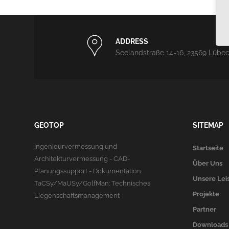
ADDRESS
Seelandstraße 14-16, 23569 Lübe
GEOTOP
SITEMAP
Ingenieurvermessung und
Startseite
Architekturvermessung - CAD-
Über Uns
Planungssupport - Dokumentation
Unsere Lei
TaCSy/MaUSy/GolfMan: Technisches
Projekte
Liegenschaftsmanagement
Partner
Downloads