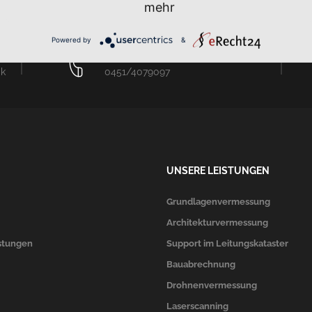
mehr
Powered by
&
PHONE
ck
0451/4079097
UNSERE LEISTUNGEN
Grundlagenvermessung
Architekturvermessung
stungen
Support im Leitungskataster
Bauabrechnung
Drohnenvermessung
Laserscanning